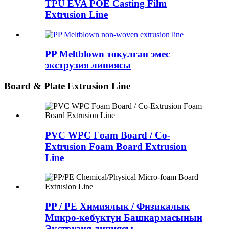
TPU EVA POE Casting Film
Extrusion Line
PP Meltblown токулган эмес
экструзия линиясы
Board & Plate Extrusion Line
PVC WPC Foam Board / Co-
Extrusion Foam Board Extrusion
Line
PP / PE Химиялык / Физикалык
Микро-көбүктүн Башкармасынын
Экструзия линиясы