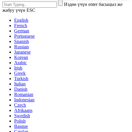
Издөө үчүн enter басыңыз же
жабуу үчүн ESC
English
French
German
Portuguese
Spanish
Russian
Japanese
Korean
Arabic
Irish
Greek
Turkish
Italian
Danish
Romanian
Indonesian
Czech
Afrikaans
Swedish
Polish
Basque
Catalan