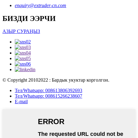
enquiry@extruder-cn.com
БИЗДИ ЭЭРЧИ
АЗЫР СУРАҢЫЗ
© Copyright 20102022 : Бардык укуктар корголгон.
Тел/Whatsapp: 008613806392693
Тел/Whatsapp: 008615266238607
E-mail