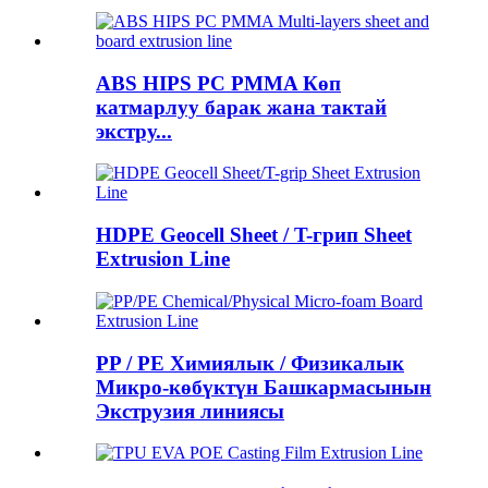
ABS HIPS PC PMMA Көп
катмарлуу барак жана тактай
экстру...
HDPE Geocell Sheet / T-грип Sheet
Extrusion Line
PP / PE Химиялык / Физикалык
Микро-көбүктүн Башкармасынын
Экструзия линиясы