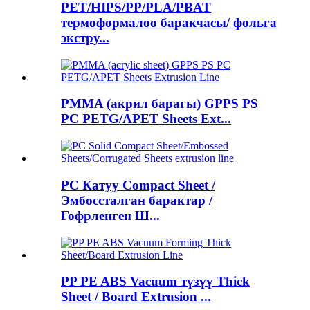
PET/HIPS/PP/PLA/PBAT
термоформалоо баракчасы/ фольга
экстру...
PMMA (акрил барагы) GPPS PS
PC PETG/APET Sheets Ext...
PC Катуу Compact Sheet /
Эмбоссталган барактар ​​/
Гофрленген Ш...
PP PE ABS Vacuum түзүү Thick
Sheet / Board Extrusion ...