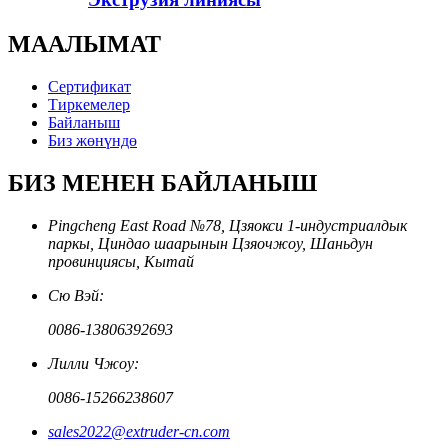
МААЛЫМАТ
Сертификат
Тиркемелер
Байланыш
Биз жөнүндө
БИЗ МЕНЕН БАЙЛАНЫШ
Pingcheng East Road №78, Цзяокси 1-индустриалдык
паркы, Циндао шаарынын Цзяочжоу, Шаньдун
провинциясы, Кытай
Сю Вэй:
0086-13806392693
Лилли Чжоу:
0086-15266238607
sales2022@extruder-cn.com