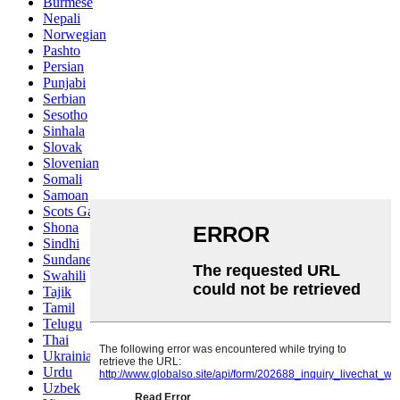
Burmese
Nepali
Norwegian
Pashto
Persian
Punjabi
Serbian
Sesotho
Sinhala
Slovak
Slovenian
Somali
Samoan
Scots Gaelic
Shona
Sindhi
Sundanese
Swahili
Tajik
Tamil
Telugu
Thai
Ukrainian
Urdu
Uzbek