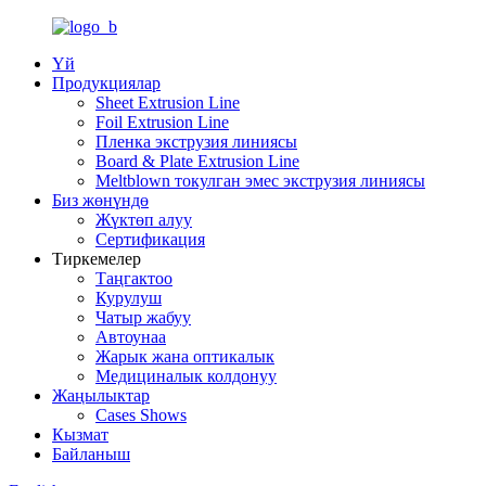
Үй
Продукциялар
Sheet Extrusion Line
Foil Extrusion Line
Пленка экструзия линиясы
Board & Plate Extrusion Line
Meltblown токулган эмес экструзия линиясы
Биз жөнүндө
Жүктөп алуу
Сертификация
Тиркемелер
Таңгактоо
Курулуш
Чатыр жабуу
Автоунаа
Жарык жана оптикалык
Медициналык колдонуу
Жаңылыктар
Cases Shows
Кызмат
Байланыш