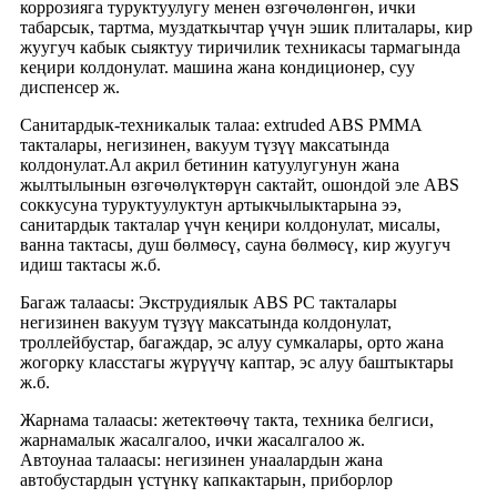
коррозияга туруктуулугу менен өзгөчөлөнгөн, ички
табарсык, тартма, муздаткычтар үчүн эшик плиталары, кир
жуугуч кабык сыяктуу тиричилик техникасы тармагында
кеңири колдонулат. машина жана кондиционер, суу
диспенсер ж.
Санитардык-техникалык талаа: extruded ABS PMMA
такталары, негизинен, вакуум түзүү максатында
колдонулат.Ал акрил бетинин катуулугунун жана
жылтылынын өзгөчөлүктөрүн сактайт, ошондой эле ABS
соккусуна туруктуулуктун артыкчылыктарына ээ,
санитардык такталар үчүн кеңири колдонулат, мисалы,
ванна тактасы, душ бөлмөсү, сауна бөлмөсү, кир жуугуч
идиш тактасы ж.б.
Багаж талаасы: Экструдиялык ABS PC такталары
негизинен вакуум түзүү максатында колдонулат,
троллейбустар, багаждар, эс алуу сумкалары, орто жана
жогорку класстагы жүрүүчү каптар, эс алуу баштыктары
ж.б.
Жарнама талаасы: жетектөөчү такта, техника белгиси,
жарнамалык жасалгалоо, ички жасалгалоо ж.
Автоунаа талаасы: негизинен унаалардын жана
автобустардын үстүнкү капкактарын, приборлор