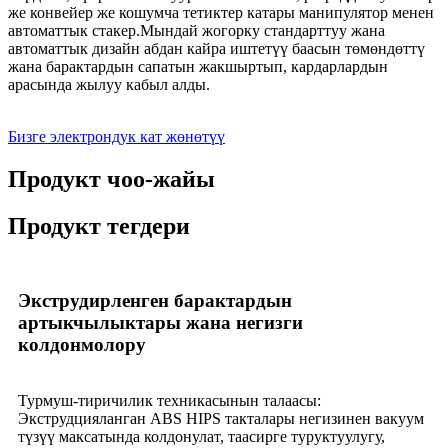
же конвейер же кошумча тетиктер катары манипулятор менен
автоматтык стакер.Мындай жогорку стандарттуу жана
автоматтык дизайн абдан кайра иштетүү баасын төмөндөттү
жана барактардын сапатын жакшыртып, кардарлардын
арасында жылуу кабыл алды.
Бизге электрондук кат жөнөтүү
Продукт чоо-жайы
Продукт тегдери
Экструдирленген барактардын
артыкчылыктары жана негизги
колдонмолору
Турмуш-тиричилик техникасынын талаасы:
Экструдцияланган ABS HIPS такталары негизинен вакуум
түзүү максатында колдонулат, таасирге туруктуулугу,