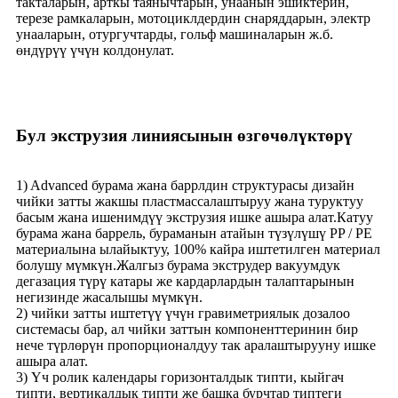
такталарын, арткы таянычтарын, унаанын эшиктерин,
терезе рамкаларын, мотоциклдердин снаряддарын, электр
унааларын, отургучтарды, гольф машиналарын ж.б.
өндүрүү үчүн колдонулат.
Бул экструзия линиясынын өзгөчөлүктөрү
1) Advanced бурама жана баррлдин структурасы дизайн
чийки затты жакшы пластмассалаштыруу жана туруктуу
басым жана ишенимдүү экструзия ишке ашыра алат.Катуу
бурама жана баррель, бураманын атайын түзүлүшү PP / PE
материалына ылайыктуу, 100% кайра иштетилген материал
болушу мүмкүн.Жалгыз бурама экструдер вакуумдук
дегазация түрү катары же кардарлардын талаптарынын
негизинде жасалышы мүмкүн.
2) чийки затты иштетүү үчүн гравиметриялык дозалоо
системасы бар, ал чийки заттын компоненттеринин бир
нече түрлөрүн пропорционалдуу так аралаштырууну ишке
ашыра алат.
3) Үч ролик календары горизонталдык типти, кыйгач
типти, вертикалдык типти же башка бурчтар типтеги