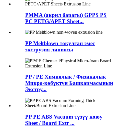
PMMA (акрил барагы) GPPS PS
PC PETG/APET Sheet...
PP Meltblown токулган эмес
экструзия линиясы
PP / PE Химиялык / Физикалык
Микро-көбүктүн Башкармасынын
Экстру...
PP PE ABS Vacuum түзүү коюу
Sheet / Board Extr ...