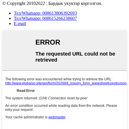
© Copyright 20102022 : Бардык укуктар корголгон.
Тел/Whatsapp: 008613806392693
Тел/Whatsapp: 008615266238607
E-mail