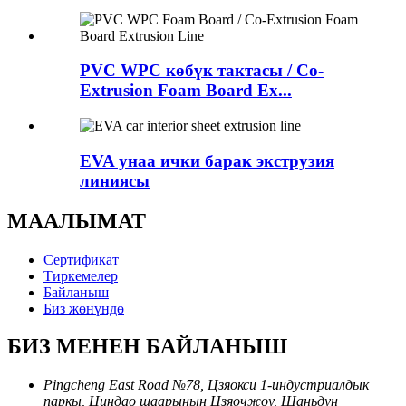
PVC WPC көбүк тактасы / Co-
Extrusion Foam Board Ex...
EVA унаа ички барак экструзия
линиясы
МААЛЫМАТ
Сертификат
Тиркемелер
Байланыш
Биз жөнүндө
БИЗ МЕНЕН БАЙЛАНЫШ
Pingcheng East Road №78, Цзяокси 1-индустриалдык
паркы, Циндао шаарынын Цзяочжоу, Шаньдун