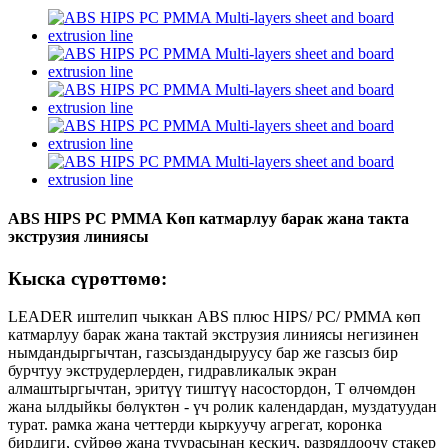
ABS HIPS PC PMMA Көп катмарлуу барак жана такта
экструзия линиясы
Кыска сүрөттөмө:
LEADER иштелип чыккан ABS плюс HIPS/ PC/ PMMA көп
катмарлуу барак жана тактай экструзия линиясы негизинен
нымдандыргычтан, газсыздандыруусу бар же газсыз бир
бурчтуу экструдерлерден, гидравликалык экран
алмаштыргычтан, эритүү тиштүү насостордон, Т өлчөмдөн
жана ылдыйкы бөлүктөн - үч ролик календардан, муздатуудан
турат. рамка жана четтерди кыркуучу агрегат, коронка
бирдиги, сүйрөө жана туурасынан кескич, разряддоочу стакер