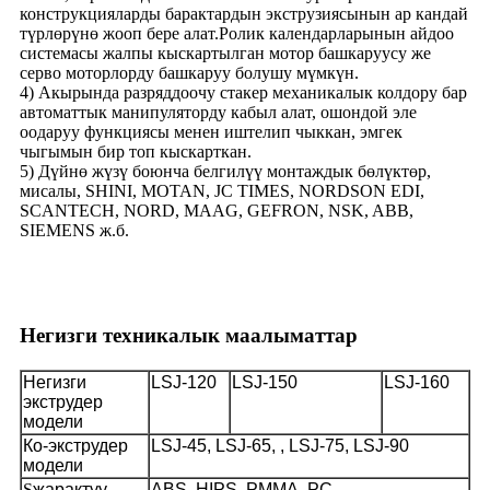
конструкцияларды барактардын экструзиясынын ар кандай
түрлөрүнө жооп бере алат.Ролик календарларынын айдоо
системасы жалпы кыскартылган мотор башкаруусу же
серво моторлорду башкаруу болушу мүмкүн.
4) Акырында разряддоочу стакер механикалык колдору бар
автоматтык манипуляторду кабыл алат, ошондой эле
оодаруу функциясы менен иштелип чыккан, эмгек
чыгымын бир топ кыскарткан.
5) Дүйнө жүзү боюнча белгилүү монтаждык бөлүктөр,
мисалы, SHINI, MOTAN, JC TIMES, NORDSON EDI,
SCANTECH, NORD, MAAG, GEFRON, NSK, ABB,
SIEMENS ж.б.
Негизги техникалык маалыматтар
Негизги
LSJ-120
LSJ-150
LSJ-160
экструдер
модели
Ко-экструдер
LSJ-45, LSJ-65, , LSJ-75, LSJ-90
модели
S
жарактуу
ABS, HIPS, PMMA, PC