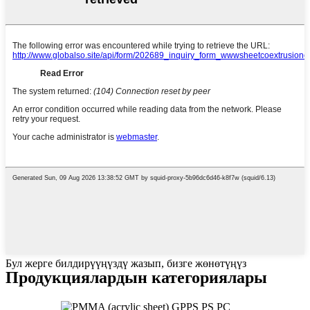
Бул жерге билдирүүңүздү жазып, бизге жөнөтүңүз
Продукциялардын категориялары