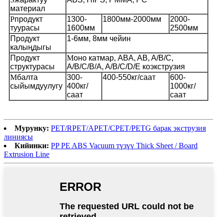
материал
P
продукт
1300-
1800мм-2000мм
2000-
туурасы
1600мм
2500мм
Продукт
1-6мм, 8мм чейин
калыңдыгы
Продукт
M
оно катмар, ABA, AB, A/B/C,
структурасы
A/B/C/B/A, A/B/C/D/E коэкструзия
M
балта
300-
400-550кг/саат
600-
сыйымдуулугу
400кг/
1000кг/
саат
саат
Мурунку:
PET/RPET/APET/CPET/PETG барак экструзия
линиясы
Кийинки:
PP PE ABS Vacuum түзүү Thick Sheet / Board
Extrusion Line