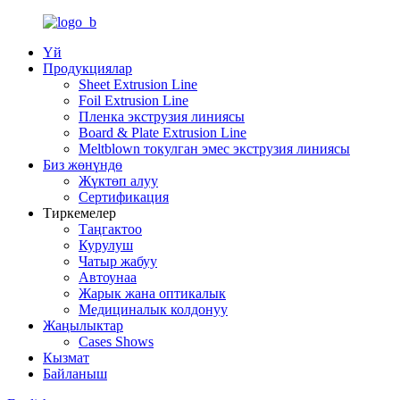
Үй
Продукциялар
Sheet Extrusion Line
Foil Extrusion Line
Пленка экструзия линиясы
Board & Plate Extrusion Line
Meltblown токулган эмес экструзия линиясы
Биз жөнүндө
Жүктөп алуу
Сертификация
Тиркемелер
Таңгактоо
Курулуш
Чатыр жабуу
Автоунаа
Жарык жана оптикалык
Медициналык колдонуу
Жаңылыктар
Cases Shows
Кызмат
Байланыш