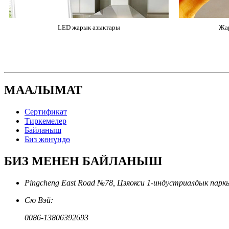
LED жарык азыктары
Жар
МААЛЫМАТ
Сертификат
Тиркемелер
Байланыш
Биз жөнүндө
БИЗ МЕНЕН БАЙЛАНЫШ
Pingcheng East Road №78, Цзяокси 1-индустриалдык па
Сю Вэй:
0086-13806392693