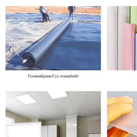
Геомембрана/Суу өткөрбөйт