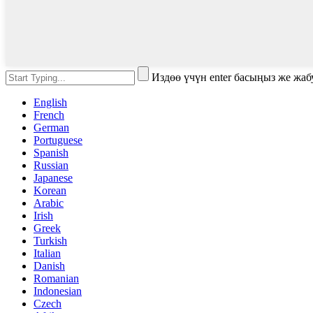
Издөө үчүн enter басыңыз же жа
English
French
German
Portuguese
Spanish
Russian
Japanese
Korean
Arabic
Irish
Greek
Turkish
Italian
Danish
Romanian
Indonesian
Czech