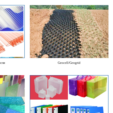
нели
Geocell/Geogrid