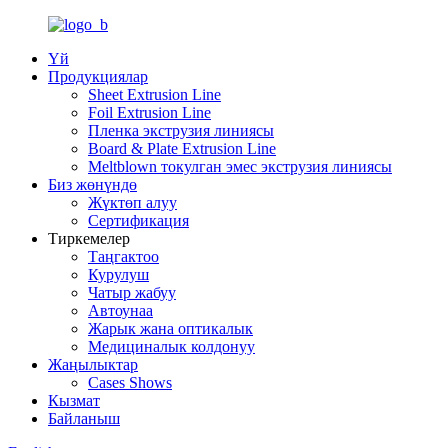
Үй
Продукциялар
Sheet Extrusion Line
Foil Extrusion Line
Пленка экструзия линиясы
Board & Plate Extrusion Line
Meltblown токулган эмес экструзия линиясы
Биз жөнүндө
Жүктөп алуу
Сертификация
Тиркемелер
Таңгактоо
Курулуш
Чатыр жабуу
Автоунаа
Жарык жана оптикалык
Медициналык колдонуу
Жаңылыктар
Cases Shows
Кызмат
Байланыш