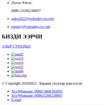
Лилли Чжоу:
0086-15266238607
sales2022@extruder-cn.com
enquiry@extruder-cn.com
БИЗДИ ЭЭРЧИ
АЗЫР СУРАҢЫЗ
© Copyright 20102022 : Бардык укуктар корголгон.
Тел/Whatsapp: 008613806392693
Тел/Whatsapp: 008615266238607
E-mail