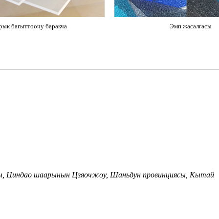
ык багыттоочу баракча
Эмп жасалгасы
ркы, Циндао шаарынын Цзяочжоу, Шаньдун провинциясы, Кытай