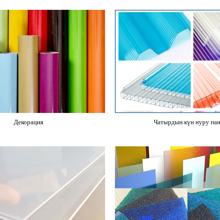
Декорация
Чатырдын күн нуру па